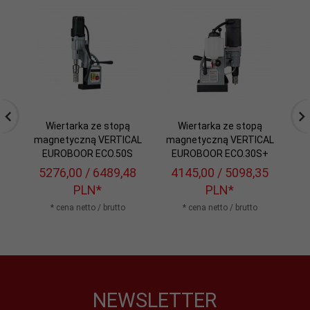
Wiertarka ze stopą
Wiertarka ze stopą
magnetyczną VERTICAL
magnetyczną VERTICAL
ma
EUROBOOR ECO.50S
EUROBOOR ECO.30S+
5276,
00
/ 6489,48
4145,
00
/ 5098,35
5
PLN*
PLN*
* cena netto / brutto
* cena netto / brutto
NEWSLETTER