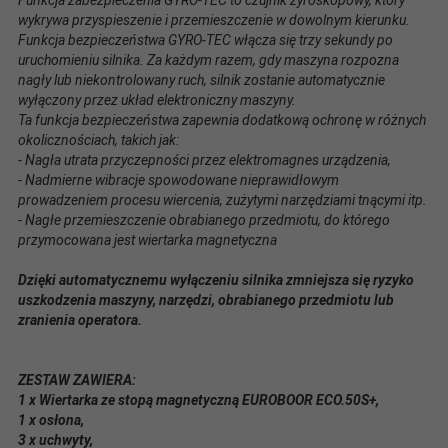
Funkcja zabezpieczenia GYRO-TEC to czujnik żyroskopowy, który
wykrywa przyspieszenie i przemieszczenie w dowolnym kierunku.
Funkcja bezpieczeństwa GYRO-TEC włącza się trzy sekundy po
uruchomieniu silnika. Za każdym razem, gdy maszyna rozpozna
nagły lub niekontrolowany ruch, silnik zostanie automatycznie
wyłączony przez układ elektroniczny maszyny.
Ta funkcja bezpieczeństwa zapewnia dodatkową ochronę w różnych
okolicznościach, takich jak:
- Nagła utrata przyczepności przez elektromagnes urządzenia,
- Nadmierne wibracje spowodowane nieprawidłowym
prowadzeniem procesu wiercenia, zużytymi narzędziami tnącymi itp.
- Nagłe przemieszczenie obrabianego przedmiotu, do którego
przymocowana jest wiertarka magnetyczna
Dzięki automatycznemu wyłączeniu silnika zmniejsza się ryzyko
uszkodzenia maszyny, narzędzi, obrabianego przedmiotu lub
zranienia operatora.
ZESTAW ZAWIERA:
1 x Wiertarka ze stopą magnetyczną EUROBOOR ECO.50S+,
1 x osłona,
3 x uchwyty,