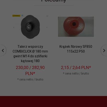
Talerz wsporczy
Krążek fibrowy SF850
K
COMBICLICK Ø 180 mm
115x22 P50
gwint M14 do szlifierki
kątowej 180
230,
00
/ 282,90
2,
15
/ 2,64
PLN*
PLN*
* cena netto / brutto
* cena netto / brutto