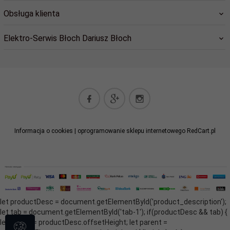
Obsługa klienta
Elektro-Serwis Błoch Dariusz Błoch
elektro-serwis@cil.pl
Informacja o cookies
|
oprogramowanie sklepu internetowego
RedCart.pl
let productDesc = document.getElementById('product_description');
let tab = document.getElementById('tab-1'); if(productDesc && tab) {
let height = productDesc.offsetHeight; let parent =