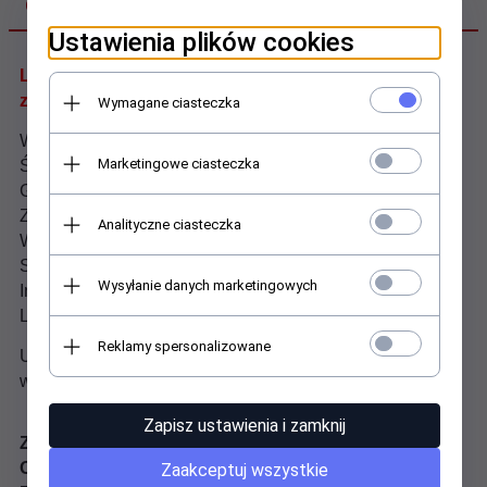
OPIS PRODUKTU
Ustawienia plików cookies
Linia uniwersalna PS-FORTE (PSF) uniwersalne
zastosowanie w przemyśle i rzemiośle
Wymagane ciasteczka
Wykonanie odgięte: EH
Marketingowe ciasteczka
Średnica zewnętrzna: 230 mm
Grubość ściernicy: 3,0 mm
Ziarno ścierne: Korund A
Analityczne ciasteczka
Wielkość ziarna: 24
Stopień twardości: P (średnio twarde:stal,stal nierdzewna
Wysyłanie danych marketingowych
Inox,kamień)
Linia produktów: PS-FORTE
Reklamy spersonalizowane
Uniwersalne narzędzie,twardość P, o wysokich
właściwościach cięcia i dużej żywotności
Zapisz ustawienia i zamknij
Ziarno ścierne:
Korund A
Obrabiane materiały:
stal
Zaakceptuj wszystkie