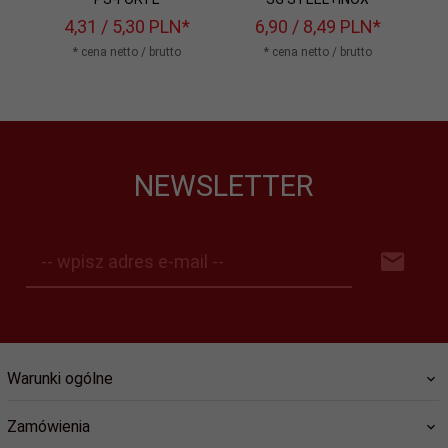
4,
31
/ 5,30
PLN*
6,
90
/ 8,49
PLN*
1
* cena netto / brutto
* cena netto / brutto
NEWSLETTER
-- wpisz adres e-mail --
Warunki ogólne
Zamówienia