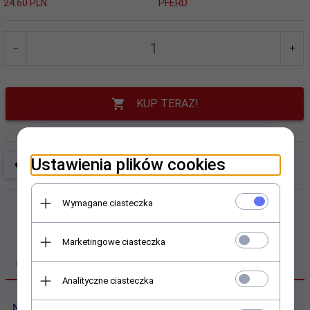
24.60 PLN
PFERD
KUP TERAZ!
Ustawienia plików cookies
Wymagane ciasteczka
Marketingowe ciasteczka
OPIS PRODUKTU
Analityczne ciasteczka
Napęd wyłącznika do Szlifierki prostej Pferd 5/90 SI