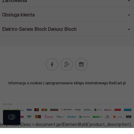
Zamówienia
Obsługa klienta
Elektro-Serwis Błoch Dariusz Błoch
elektro-serwis@cil.pl
Informacja o cookies
|
oprogramowanie sklepu internetowego
RedCart.pl
let productDesc = document.getElementById('product_description');
let tab = document.getElementById('tab-1'); if(productDesc && tab) {