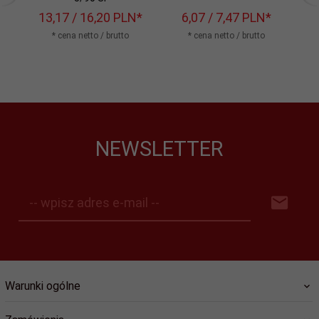
13,
17
/ 16,20
PLN*
6,
07
/ 7,47
PLN*
1
* cena netto / brutto
* cena netto / brutto
NEWSLETTER
-- wpisz adres e-mail --
Warunki ogólne