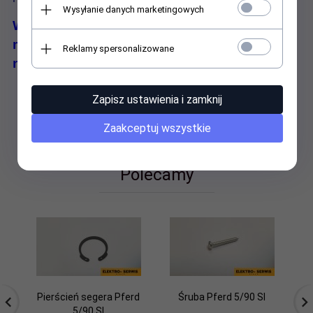
Wysyłanie danych marketingowych
W przypadku wysprzedania zapasu
magazynowego termin realizacji może
Reklamy spersonalizowane
nieznacznie wydłużyć się.
Zapisz ustawienia i zamknij
Zaakceptuj wszystkie
Polecamy
Pierścień segera Pferd
Śruba Pferd 5/90 SI
Pi
5/90 SI