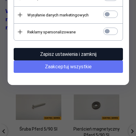
W przypadku wysprzedania zapasu
Wysyłanie danych marketingowych
magazynowego termin realizacji może
nieznacznie wydłużyć się.
Reklamy spersonalizowane
Zapisz ustawienia i zamknij
Zaakceptuj wszystkie
Polecamy
Śruba Pferd 5/90 SI
Pierścień magnetyczny
P
Pferd 5/90 SI