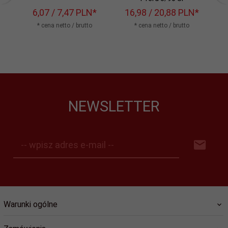
6,
07
/ 7,47
PLN*
16,
98
/ 20,88
PLN*
1
* cena netto / brutto
* cena netto / brutto
NEWSLETTER
-- wpisz adres e-mail --
Warunki ogólne