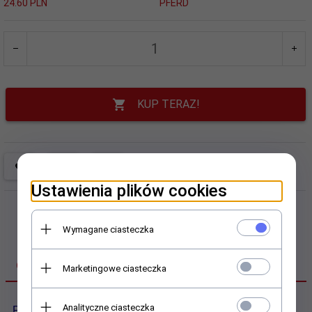
24.60 PLN
PFERD
KUP TERAZ!
Ustawienia plików cookies
Wymagane ciasteczka
OPIS PRODUKTU
Marketingowe ciasteczka
Analityczne ciasteczka
Podkładka do Szlifierki prostej Pferd 5/90 SI