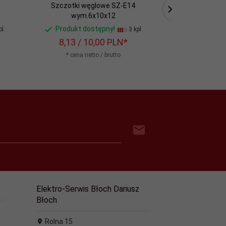
Szczotki węglowe SZ-E14
Szczotki w
wym.6x10x12
wym
Produkt dostępny!
Produkt d
l.
3 kpl.
8,
13
/ 10,00
PLN*
10,
57
/ 
* cena netto / brutto
* cena n
Elektro-Serwis Błoch Dariusz
Błoch
Rolna 15