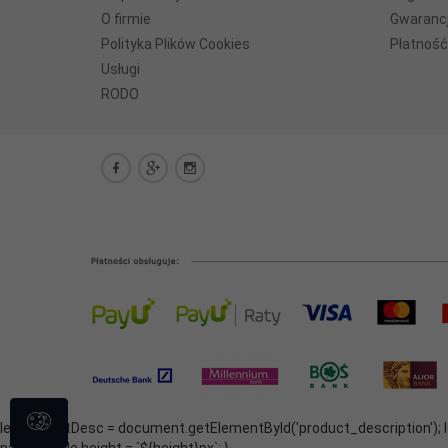
O firmie
Gwarancj
Polityka Plików Cookies
Płatność
Usługi
RODO
let productDesc = document.getElementById('product_description'); le