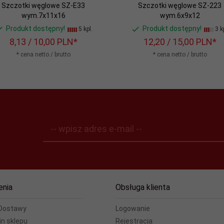
Szczotki węglowe SZ-E33
Szczotki węglowe SZ-223
wym.7x11x16
wym.6x9x12
Produkt dostępny!
Produkt dostępny!
5 kpl.
3 kp
8,
13
/ 10,00
PLN*
12,
20
/ 15,00
PLN*
* cena netto / brutto
* cena netto / brutto
-- wpisz adres e-mail --
enia
Obsługa klienta
 Dostawy
Logowanie
n sklepu
Rejestracja