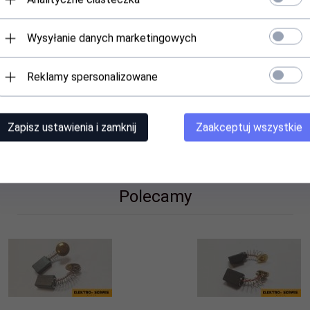
Wysyłanie danych marketingowych
magazynowego termin realizacji może nieznaczn
Reklamy spersonalizowane
Zapisz ustawienia i zamknij
Zaakceptuj wszystkie
Polecamy