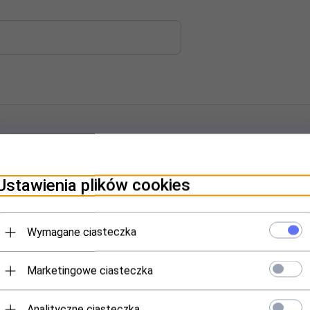
Ustawienia plików cookies
Wymagane ciasteczka
Marketingowe ciasteczka
O,POWER UP,
PEGAZUS,
BASS
AN,
EUROTEC,
EINHELL,
CRAFT
Analityczne ciasteczka