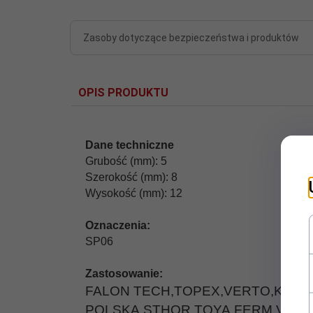
Zasoby dotyczące bezpieczeństwa i produktów
OPIS PRODUKTU
Dane techniczne
Grubość (mm): 5
Szerokość (mm): 8
Wysokość (mm): 12
Oznaczenia:
SP06
Zastosowanie:
FALON TECH,
TOPEX,
VERTO,
KINZ
POLSKA,STHOR,
TOYA,
FERM,VULK