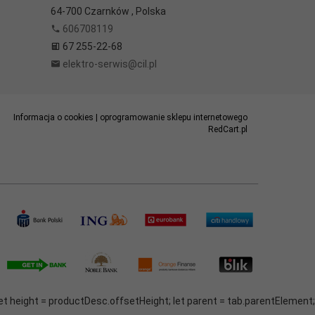
64-700
Czarnków
,
Polska
606708119
67 255-22-68
elektro-serwis@cil.pl
Informacja o cookies
|
oprogramowanie sklepu internetowego
RedCart.pl
et height = productDesc.offsetHeight; let parent = tab.parentElement;