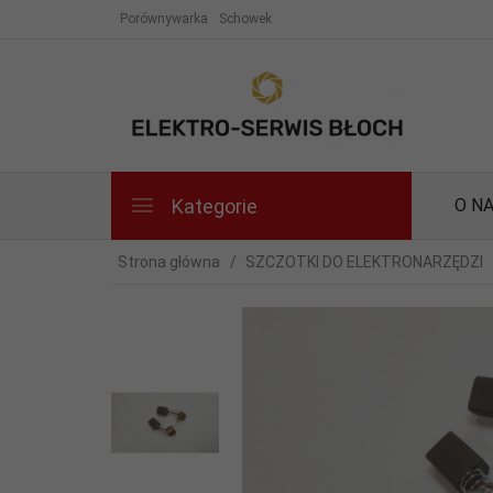
Porównywarka
Schowek
Kategorie
O N
Strona główna
SZCZOTKI DO ELEKTRONARZĘDZI