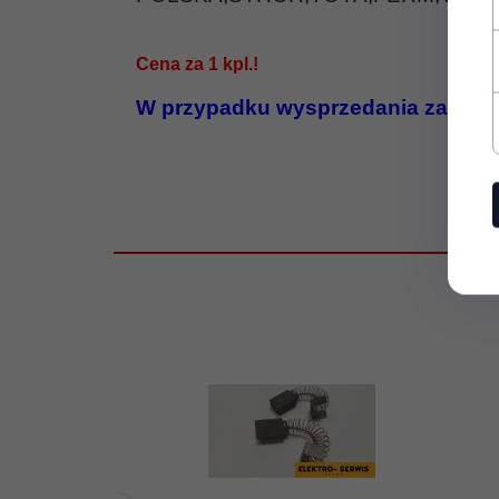
Cena za 1 kpl.!
W przypadku wysprzedania zapasu 