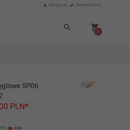
Zaloguj się
Zarejestruj mnie
0
ęglowe SP06
2
,00
PLN*
ny!
4 kpl.