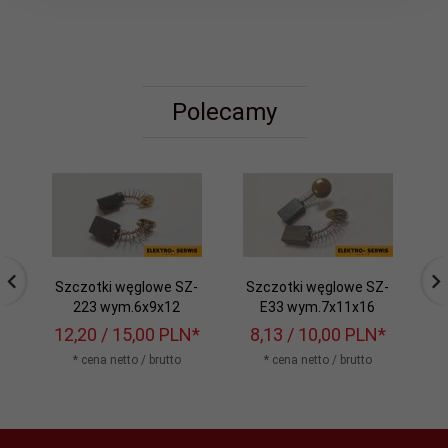
Polecamy
Szczotki węglowe SZ-
Szczotki węglowe SZ-
S
223 wym.6x9x12
E33 wym.7x11x16
12,
20
/ 15,00
PLN*
8,
13
/ 10,00
PLN*
8
* cena netto / brutto
* cena netto / brutto