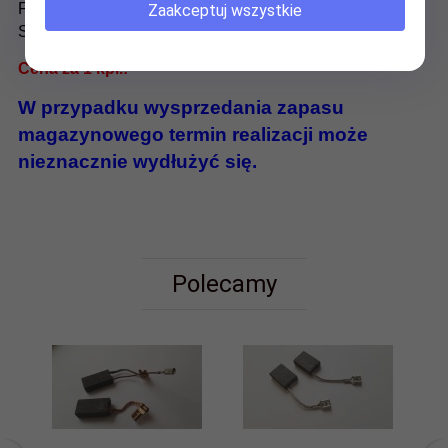
Frezarka: GFF 22A
Zaakceptuj wszystkie
Szlifierka prosta: GGS 5000, GGS 28, GGS 5000 L
Cena za 1 kpl.!
W przypadku wysprzedania zapasu
magazynowego termin realizacji może
nieznacznie wydłużyć się.
Polecamy