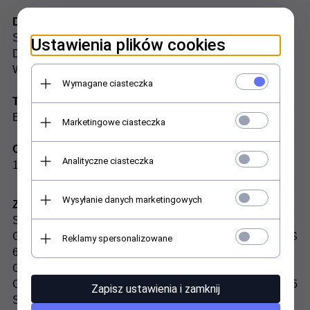
Dane techniczne:
Szerokość (mm): 5
Ustawienia plików cookies
Długość (mm): 8
Wysokość (mm): 15,2
Wymagane ciasteczka
Typ:
BOSCH
Marketingowe ciasteczka
Oznaczenia:
Analityczne ciasteczka
1619P11715
Wysyłanie danych marketingowych
Zastosowanie ogólne:
Szlifierka kątowa: GWS 850 C, GWS 850 CE,GWS 580,
GWS 5-100, GWS 5-115, GWS 5-115C, GWS 6-100, GWS
Reklamy spersonalizowane
6-115,GWS 6-115 E, GWS 600, GWS 600 E, GWS 660,
GWS 670,GWS 780 C, GWS 8-100 C,GWS 8-100 CE,
GWS 8-115 C,GWS 8-125 C,PWS 700-125, PWS 700-115
Zapisz ustawienia i zamknij
Szlifierka mimośrodowa: GEX 150 Turbo