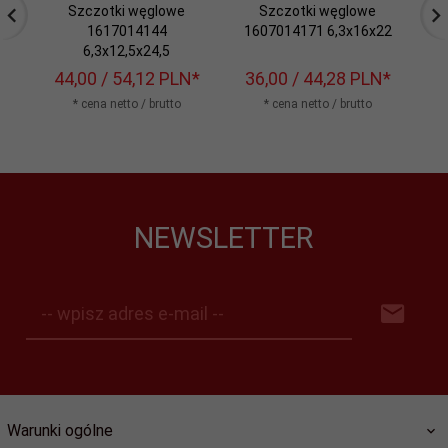
Szczotki węglowe
Szczotki węglowe
1617014144
1607014171 6,3x16x22
1
6,3x12,5x24,5
44,
00
/ 54,12
PLN*
36,
00
/ 44,28
PLN*
2
* cena netto / brutto
* cena netto / brutto
NEWSLETTER
-- wpisz adres e-mail --
Warunki ogólne